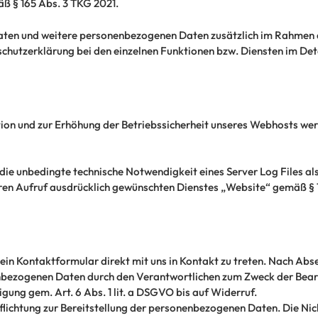
ß § 165 Abs. 3 TKG 2021.
ten und weitere personenbezogenen Daten zusätzlich im Rahmen d
hutzerklärung bei den einzelnen Funktionen bzw. Diensten im Deta
on und zur Erhöhung der Betriebssicherheit unseres Webhosts wer
 die unbedingte technische Notwendigkeit eines Server Log Files a
en Aufruf ausdrücklich gewünschten Dienstes „Website“ gemäß § 1
 ein Kontaktformular direkt mit uns in Kontakt zu treten. Nach Ab
bezogenen Daten durch den Verantwortlichen zum Zweck der Bearb
gung gem. Art. 6 Abs. 1 lit. a DSGVO bis auf Widerruf.
flichtung zur Bereitstellung der personenbezogenen Daten. Die Nicht