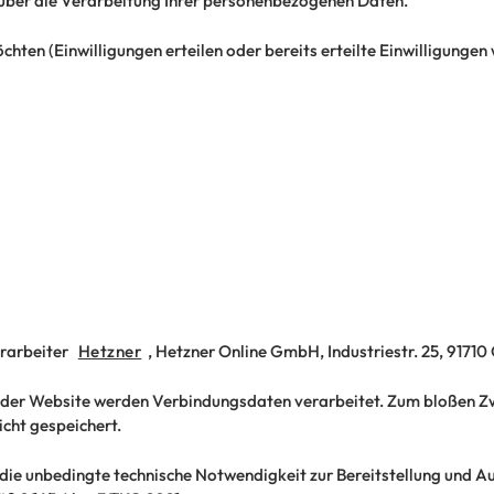
e über die Verarbeitung Ihrer personenbezogenen Daten.
hten (Einwilligungen erteilen oder bereits erteilte Einwilligungen 
rarbeiter
Hetzner
, Hetzner Online GmbH, Industriestr. 25, 9171
 der Website werden Verbindungsdaten verarbeitet. Zum bloßen Zw
cht gespeichert.
die unbedingte technische Notwendigkeit zur Bereitstellung und Au