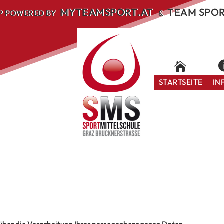
MYTEAMSPORT.AT
TEAM SPO
P POWERED BY
&
STARTSEITE
IN