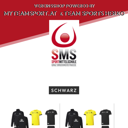
Skip
VEREINSSHOP POWERED BY
to
MYTEAMSPORT.AT
TEAM SPORTS HERKO
&
content
SCHWARZ