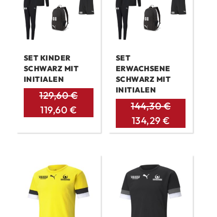
SET KINDER
SET
SCHWARZ MIT
ERWACHSENE
INITIALEN
SCHWARZ MIT
INITIALEN
129,60
€
144,30
€
119,60
€
134,29
€