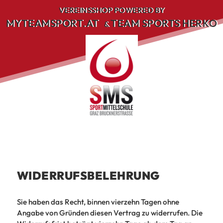
Skip
VEREINSSHOP POWERED BY
to
MYTEAMSPORT.AT
TEAM SPORTS HERKO
&
content
WIDERRUFSBELEHRUNG
Sie haben das Recht, binnen vierzehn Tagen ohne
Angabe von Gründen diesen Vertrag zu widerrufen. Die