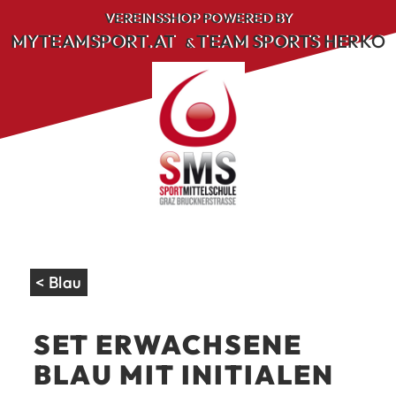
Skip
VEREINSSHOP POWERED BY
to
MYTEAMSPORT.AT
TEAM SPORTS HERKO
&
content
< Blau
SET ERWACHSENE
BLAU MIT INITIALEN