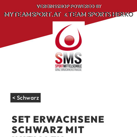
Skip
VEREINSSHOP POWERED BY
to
MYTEAMSPORT.AT
TEAM SPORTS HERKO
&
content
< Schwarz
SET ERWACHSENE
SCHWARZ MIT